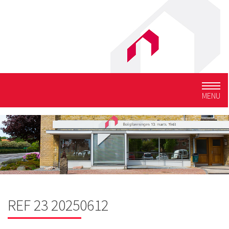
Togg
MENU
navig
REF 23 20250612