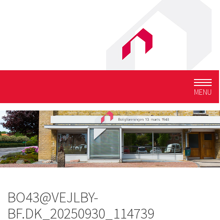
Togg
MENU
navig
BO43@VEJLBY-
BF.DK_20250930_114739