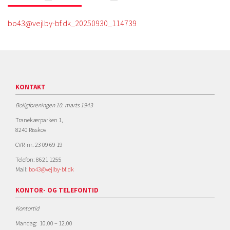
bo43@vejlby-bf.dk_20250930_114739
KONTAKT
Boligforeningen 10. marts 1943
Tranekærparken 1,
8240 Risskov
CVR-nr. 23 09 69 19
Telefon: 8621 1255
Mail:
bo43@vejlby-bf.dk
KONTOR- OG TELEFONTID
Kontortid
Mandag: 10.00 – 12.00