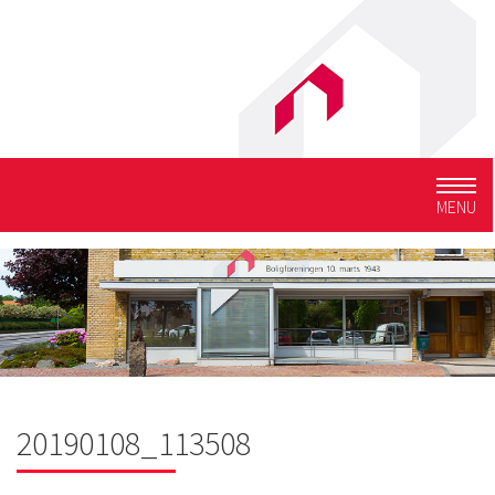
Togg
MENU
navig
20190108_113508