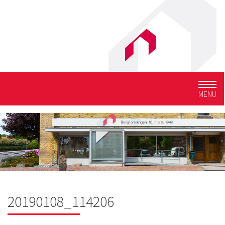
Togg
MENU
navig
20190108_114206