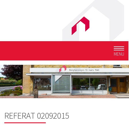
Togg
MENU
navig
REFERAT 02092015