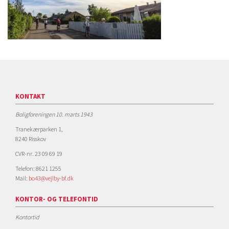
KONTAKT
Boligforeningen 10. marts 1943
Tranekærparken 1,
8240 Risskov
CVR-nr. 23 09 69 19
Telefon: 8621 1255
Mail:
bo43@vejlby-bf.dk
KONTOR- OG TELEFONTID
Kontortid