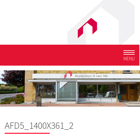
Togg
MENU
navig
AFD5_1400X361_2