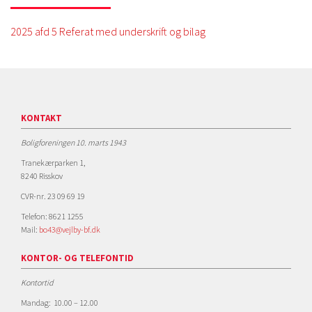
2025 afd 5 Referat med underskrift og bilag
KONTAKT
Boligforeningen 10. marts 1943
Tranekærparken 1,
8240 Risskov
CVR-nr. 23 09 69 19
Telefon: 8621 1255
Mail:
bo43@vejlby-bf.dk
KONTOR- OG TELEFONTID
Kontortid
Mandag: 10.00 – 12.00