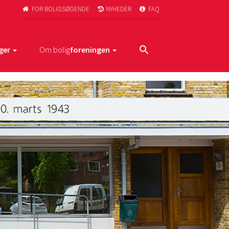
FOR BOLIGSØGENDE
NYHEDER
FAQ



ger
Om bolig
foreningen