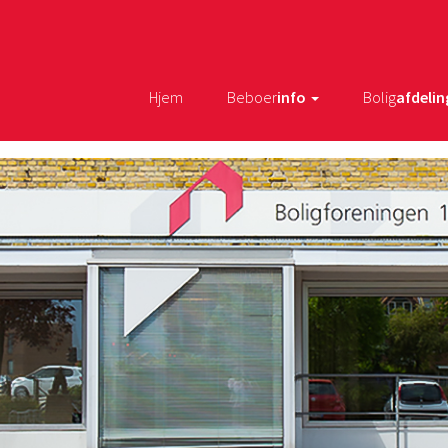
Hjem
Beboer
info
Bolig
afdelin