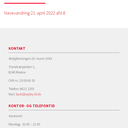
Havevandring 21. april 2022 afd.8
KONTAKT
Boligforeningen 10. marts 1943
Tranekærparken 1,
8240 Risskov
CVR-nr. 23 09 69 19
Telefon: 8621 1255
Mail:
bo43@vejlby-bf.dk
KONTOR- OG TELEFONTID
Kontortid
Mandag: 10.00 – 12.00