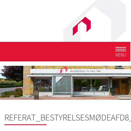
Togg
MENU
navig
REFERAT_BESTYRELSESMØDEAFD8_