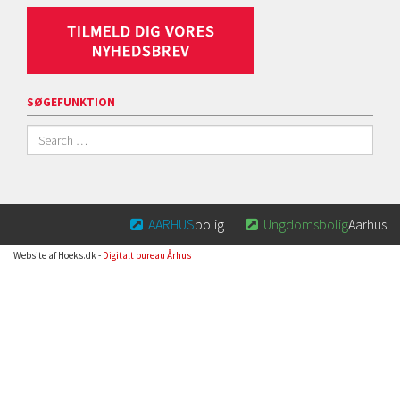
SØGEFUNKTION
AARHUS
bolig
Ungdomsbolig
Aarhus


Website af Hoeks.dk -
Digitalt bureau Århus