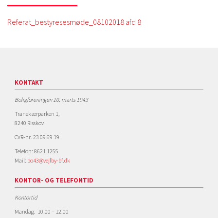
Referat_bestyresesmøde_08102018 afd 8
KONTAKT
Boligforeningen 10. marts 1943
Tranekærparken 1,
8240 Risskov
CVR-nr. 23 09 69 19
Telefon: 8621 1255
Mail:
bo43@vejlby-bf.dk
KONTOR- OG TELEFONTID
Kontortid
Mandag: 10.00 – 12.00