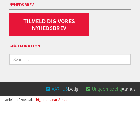
NYHEDSBREV
SØGEFUNKTION
AARHUS
bolig
Ungdomsbolig
Aarhus


Website af Hoeks.dk -
Digitalt bureau Århus