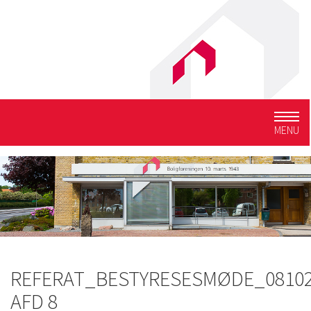
Togg
MENU
navig
REFERAT_BESTYRESESMØDE_08102
AFD 8