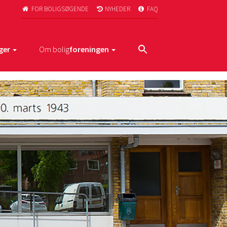
FOR BOLIGSØGENDE
NYHEDER
FAQ



ger
Om bolig
foreningen