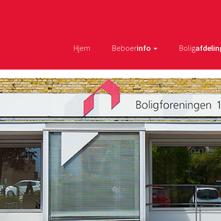
Hjem
Beboer
info
Bolig
afdelin