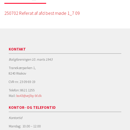
250702 Referat af afd best møde 1_7 09
KONTAKT
Boligforeningen 10. marts 1943
Tranekærparken 1,
8240 Risskov
CVR-nr. 23 09 69 19
Telefon: 8621 1255
Mail:
bo43@vejlby-bf.dk
KONTOR- OG TELEFONTID
Kontortid
Mandag: 10.00 – 12.00