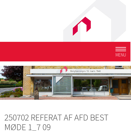
Togg
MENU
navig
250702 REFERAT AF AFD BEST
MØDE 1_7 09