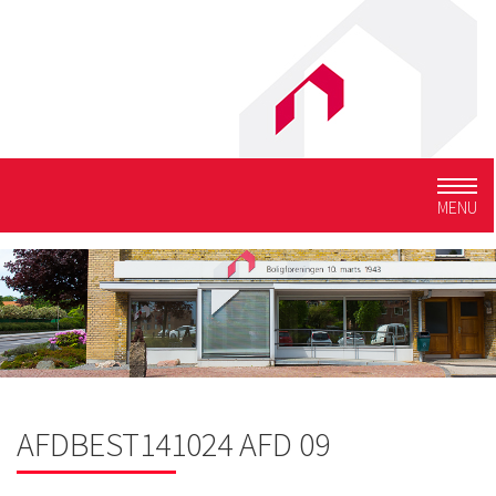
Togg
MENU
navig
AFDBEST141024 AFD 09