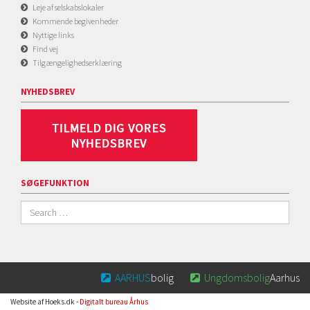
Leje af selskabslokaler
Kommende begivenheder
Nyttige links
Find vej
Tilgængelighedserklæring
NYHEDSBREV
SØGEFUNKTION
AARHUS
bolig
Ungdomsbolig
Aarhus


Website af Hoeks.dk -
Digitalt bureau Århus