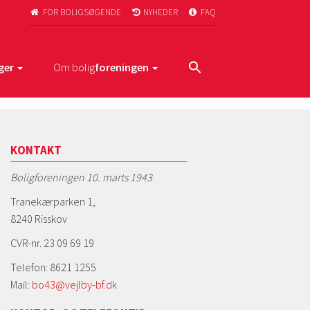
FOR BOLIGSØGENDE
NYHEDER
FAQ



ger
Om bolig
foreningen
KONTAKT
Boligforeningen 10. marts 1943
Tranekærparken 1,
8240 Risskov
CVR-nr. 23 09 69 19
Telefon: 8621 1255
Mail:
bo43@vejlby-bf.dk