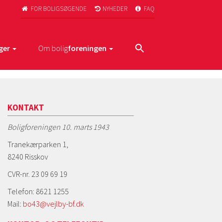
FOR BOLIGSØGENDE
NYHEDER
FAQ



ger
Om bolig
foreningen
KONTAKT
Boligforeningen 10. marts 1943
Tranekærparken 1,
8240 Risskov
CVR-nr. 23 09 69 19
Telefon: 8621 1255
Mail:
bo43@vejlby-bf.dk