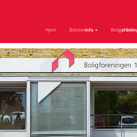
Hjem
Beboer
info
Bolig
afdelin