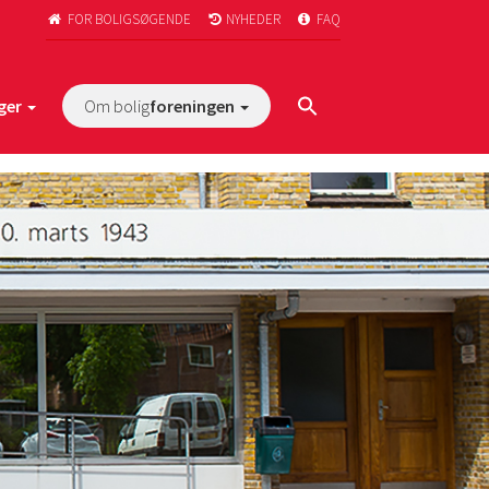
FOR BOLIGSØGENDE
NYHEDER
FAQ



ger
Om bolig
foreningen