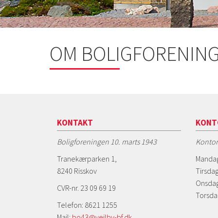
OM BOLIGFORENIN
KONTAKT
KONT
Boligforeningen 10. marts 1943
Kontor
Tranekærparken 1,
Mandag
8240 Risskov
Tirsdag
Onsdag
CVR-nr. 23 09 69 19
Torsda
Telefon: 8621 1255
Mail:
bo43@vejlby-bf.dk