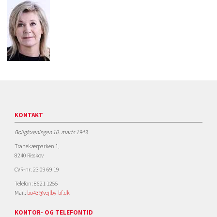
KONTAKT
Boligforeningen 10. marts 1943
Tranekærparken 1,
8240 Risskov
CVR-nr. 23 09 69 19
Telefon: 8621 1255
Mail:
bo43@vejlby-bf.dk
KONTOR- OG TELEFONTID