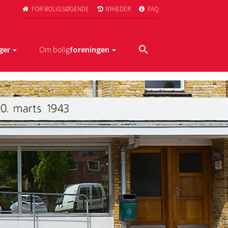
FOR BOLIGSØGENDE
NYHEDER
FAQ



ger
Om bolig
foreningen