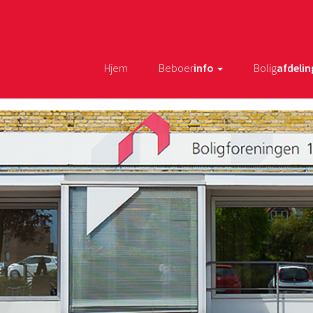
Hjem
Beboer
info
Bolig
afdelin