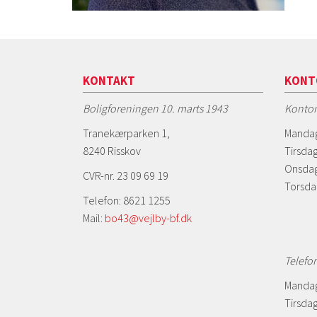
KONTAKT
KONT
Boligforeningen 10. marts 1943
Kontor
Tranekærparken 1,
Mandag
8240 Risskov
Tirsdag
Onsdag
CVR-nr. 23 09 69 19
Torsda
Telefon: 8621 1255
Mail:
bo43@vejlby-bf.dk
Telefo
Mandag
Tirsdag