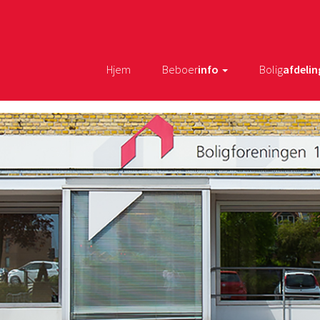
Hjem
Beboer
info
Bolig
afdelin