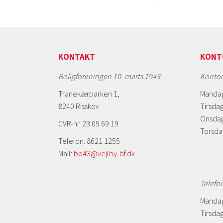
KONTAKT
KONT
Boligforeningen 10. marts 1943
Kontor
Tranekærparken 1,
Mandag
8240 Risskov
Tirsdag
Onsdag
CVR-nr. 23 09 69 19
Torsda
Telefon: 8621 1255
Mail:
bo43@vejlby-bf.dk
Telefo
Mandag
Tirsdag