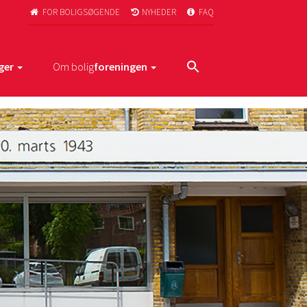
FOR BOLIGSØGENDE
NYHEDER
FAQ



ger
Om bolig
foreningen