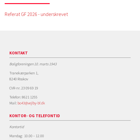
Referat GF 2026 - underskrevet
KONTAKT
Boligforeningen 10. marts 1943
Tranekærparken 1,
8240 Risskov
CVR-nr. 23 09 69 19
Telefon: 8621 1255
Mail:
bo43@vejlby-bf.dk
KONTOR- OG TELEFONTID
Kontortid
Mandag: 10.00 – 12.00