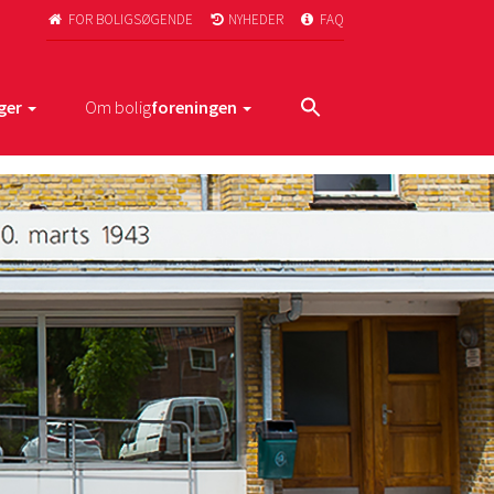
FOR BOLIGSØGENDE
NYHEDER
FAQ



ger
Om bolig
foreningen