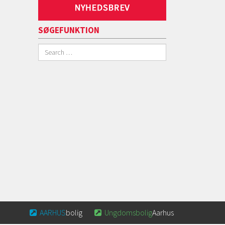
SØGEFUNKTION
AARHUS
bolig
Ungdomsbolig
Aarhus

