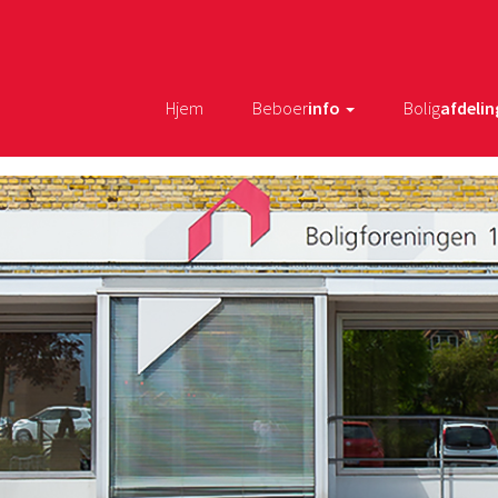
Hjem
Beboer
info
Bolig
afdelin