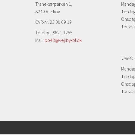
Tranekærparken 1,
Mandag
8240 Risskov
Tirsdag
Onsdag
CVR-nr. 23 09 69 19
Torsda
Telefon: 8621 1255
Mail:
bo43@vejlby-bf.dk
Telefo
Mandag
Tirsdag
Onsdag
Torsdag