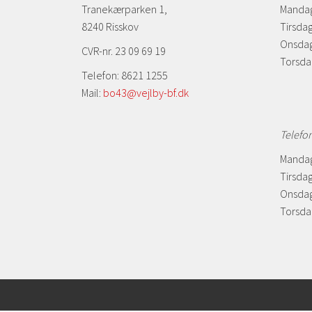
Tranekærparken 1,
Mandag
8240 Risskov
Tirsdag
Onsdag
CVR-nr. 23 09 69 19
Torsda
Telefon: 8621 1255
Mail:
bo43@vejlby-bf.dk
Telefo
Mandag
Tirsdag
Onsdag
Torsdag