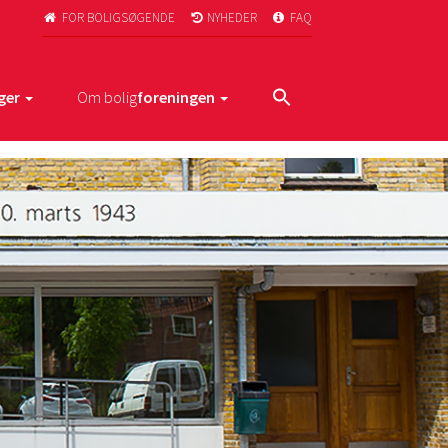
FOR BOLIGSØGENDE
NYHEDER
FAQ



ger
Om bolig
foreningen