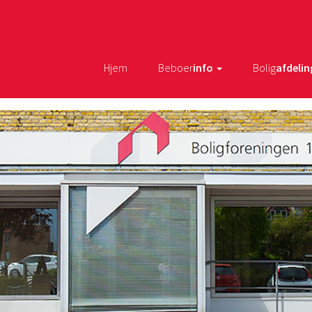
Hjem
Beboer
info
Bolig
afdelin