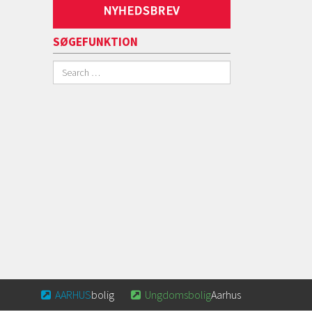
SØGEFUNKTION
AARHUS
bolig
Ungdomsbolig
Aarhus

