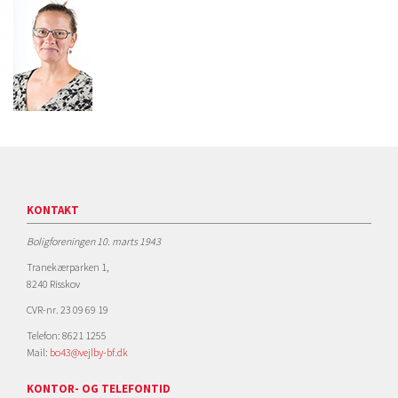
KONTAKT
Boligforeningen 10. marts 1943
Tranekærparken 1,
8240 Risskov
CVR-nr. 23 09 69 19
Telefon: 8621 1255
Mail:
bo43@vejlby-bf.dk
KONTOR- OG TELEFONTID