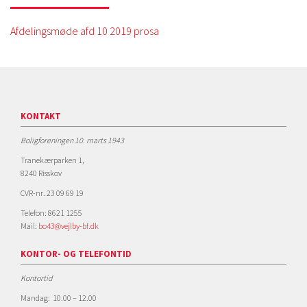
Afdelingsmøde afd 10 2019 prosa
KONTAKT
Boligforeningen 10. marts 1943
Tranekærparken 1,
8240 Risskov
CVR-nr. 23 09 69 19
Telefon: 8621 1255
Mail:
bo43@vejlby-bf.dk
KONTOR- OG TELEFONTID
Kontortid
Mandag: 10.00 – 12.00