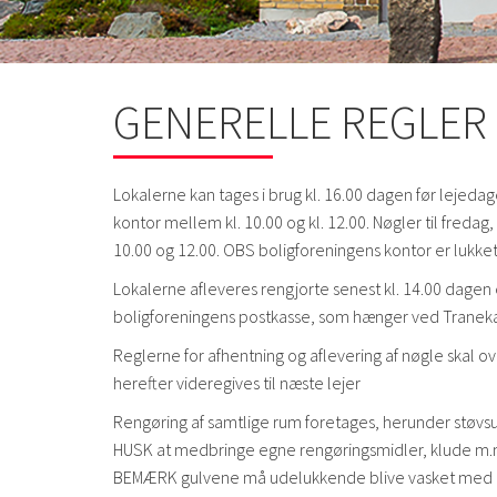
GENERELLE REGLER
Lokalerne kan tages i brug kl. 16.00 dagen før lejeda
kontor mellem kl. 10.00 og kl. 12.00. Nøgler til freda
10.00 og 12.00. OBS boligforeningens kontor er lukk
Lokalerne afleveres rengjorte senest kl. 14.00 dagen 
boligforeningens postkasse, som hænger ved Tranek
Reglerne for afhentning og aflevering af nøgle skal 
herefter videregives til næste lejer
Rengøring af samtlige rum foretages, herunder støvs
HUSK at medbringe egne rengøringsmidler, klude m.
BEMÆRK gulvene må udelukkende blive vasket med gul