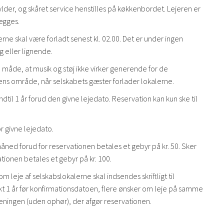
ylder, og skåret service henstilles på køkkenbordet. Lejeren er
lægges.
erne skal være forladt senest kl. 02.00. Det er under ingen
g eller lignende.
n måde, at musik og støj ikke virker generende for de
ns område, når selskabets gæster forlader lokalerne.
l 1 år forud den givne lejedato. Reservation kan kun ske til
r givne lejedato.
måned forud for reservationen betales et gebyr på kr. 50. Sker
tionen betales et gebyr på kr. 100.
om leje af selskabslokalerne skal indsendes skriftligt til
nkt 1 år før konfirmationsdatoen, flere ønsker om leje på samme
eningen (uden ophør), der afgør reservationen.