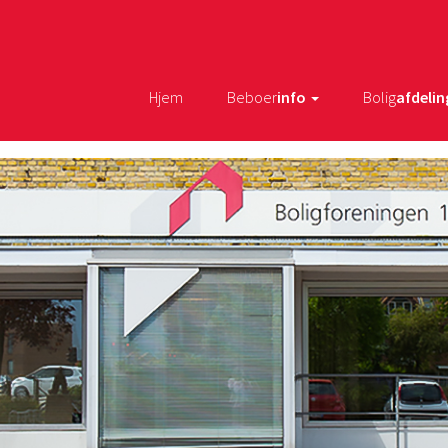
Hjem
Beboer
info
Bolig
afdelin