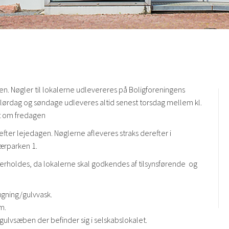
gen. Nøgler til lokalerne udlevereres på Boligforeningens
g, lørdag og søndage udleveres altid senest torsdag mellem kl.
et om fredagen
efter lejedagen. Nøglerne afleveres straks derefter i
ærparken 1.
overholdes, da lokalerne skal godkendes af tilsynsførende og
ugning/gulvvask.
m.
vsæben der befinder sig i selskabslokalet.