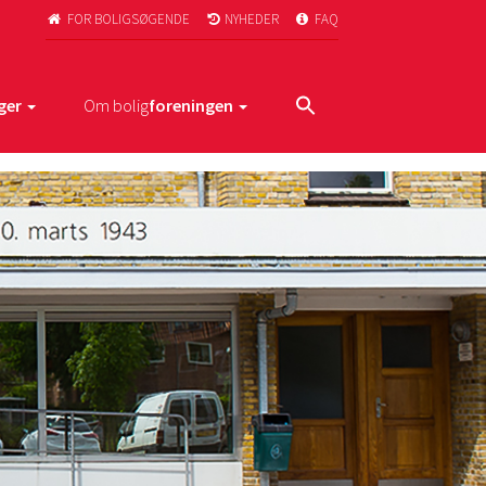
FOR BOLIGSØGENDE
NYHEDER
FAQ



ger
Om bolig
foreningen