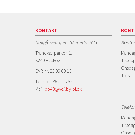
KONTAKT
KONT
Boligforeningen 10. marts 1943
Kontor
Tranekærparken 1,
Mandag
8240 Risskov
Tirsdag
Onsdag
CVR-nr. 23 09 69 19
Torsda
Telefon: 8621 1255
Mail:
bo43@vejlby-bf.dk
Telefo
Mandag
Tirsdag
Onsdag