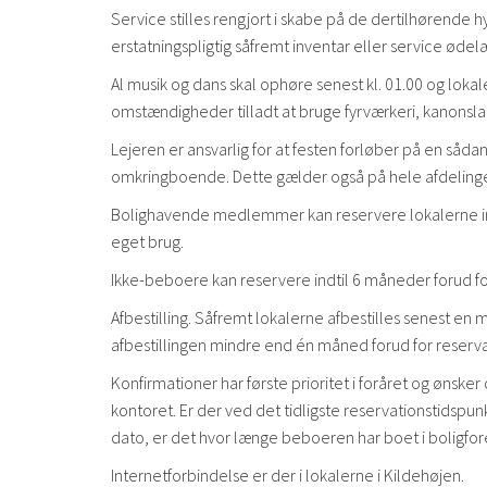
Service stilles rengjort i skabe på de dertilhørende h
erstatningspligtig såfremt inventar eller service øde
Al musik og dans skal ophøre senest kl. 01.00 og lokal
omstændigheder tilladt at bruge fyrværkeri, kanonsla
Lejeren er ansvarlig for at festen forløber på en såda
omkringboende. Dette gælder også på hele afdelinge
Bolighavende medlemmer kan reservere lokalerne indti
eget brug.
Ikke-beboere kan reservere indtil 6 måneder forud fo
Afbestilling. Såfremt lokalerne afbestilles senest en 
afbestillingen mindre end én måned forud for reserva
Konfirmationer har første prioritet i foråret og ønsker 
kontoret. Er der ved det tidligste reservationstidspu
dato, er det hvor længe beboeren har boet i boligfor
Internetforbindelse er der i lokalerne i Kildehøjen.