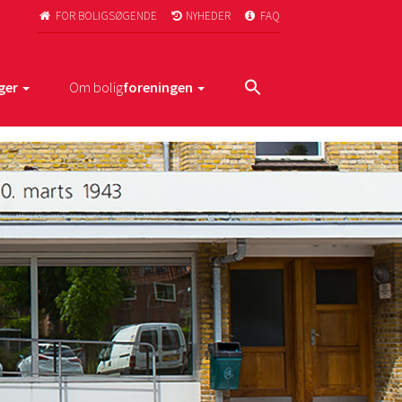
FOR BOLIGSØGENDE
NYHEDER
FAQ



ger
Om bolig
foreningen