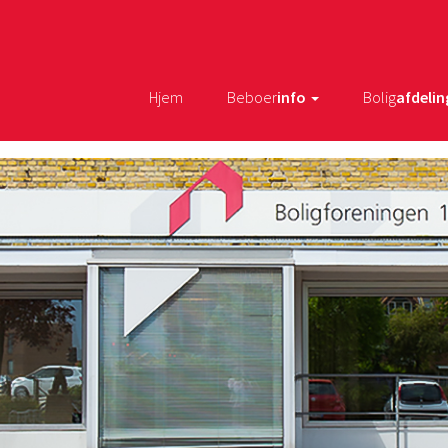
Hjem
Beboer
info
Bolig
afdelin