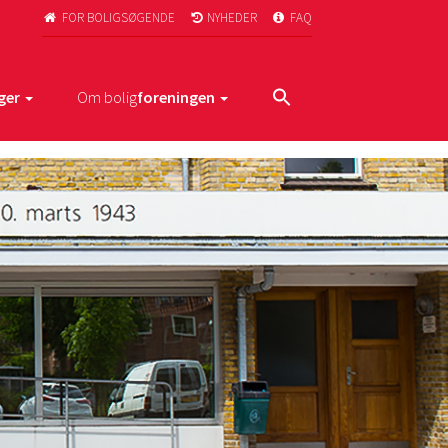
FOR BOLIGSØGENDE
NYHEDER
FAQ



ger
Om bolig
foreningen