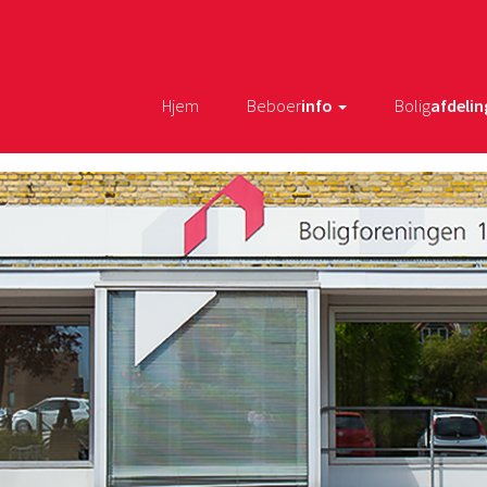
Hjem
Beboer
info
Bolig
afdelin