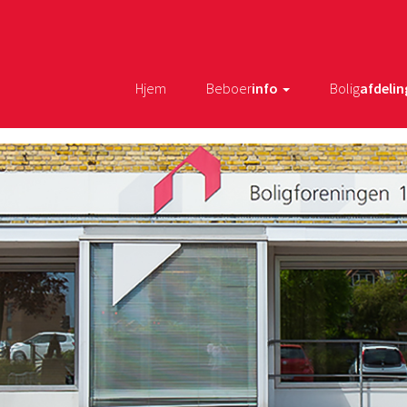
Hjem
Beboer
info
Bolig
afdelin