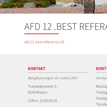
AFD 12 .BEST REFE
afd 12 .best referat nov18
KONTAKT
KONT
Boligforeningen 10. marts 1943
Kontor
Tranekærparken 1,
Mandag
8240 Risskov
Tirsdag
Onsdag
CVR-nr. 23 09 69 19
Torsda