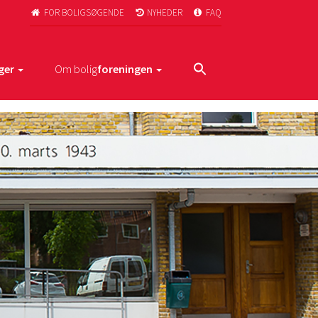
FOR BOLIGSØGENDE
NYHEDER
FAQ



ger
Om bolig
foreningen