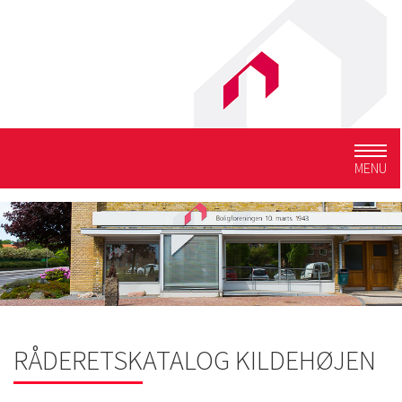
Togg
MENU
navig
RÅDERETSKATALOG KILDEHØJEN