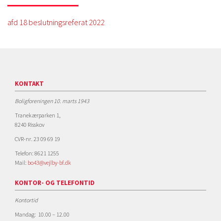
afd 18 beslutningsreferat 2022
KONTAKT
Boligforeningen 10. marts 1943
Tranekærparken 1,
8240 Risskov
CVR-nr. 23 09 69 19
Telefon: 8621 1255
Mail:
bo43@vejlby-bf.dk
KONTOR- OG TELEFONTID
Kontortid
Mandag: 10.00 – 12.00