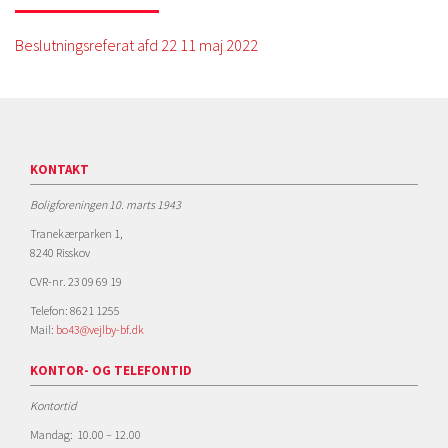
Beslutningsreferat afd 22 11 maj 2022
KONTAKT
Boligforeningen 10. marts 1943
Tranekærparken 1,
8240 Risskov
CVR-nr. 23 09 69 19
Telefon: 8621 1255
Mail:
bo43@vejlby-bf.dk
KONTOR- OG TELEFONTID
Kontortid
Mandag: 10.00 – 12.00