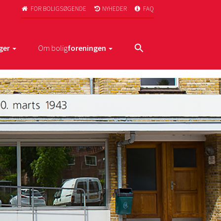
FOR BOLIGSØGENDE
NYHEDER
FAQ



ger
Om bolig
foreningen