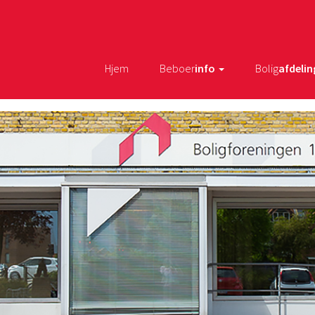
Hjem
Beboer
info
Bolig
afdelin