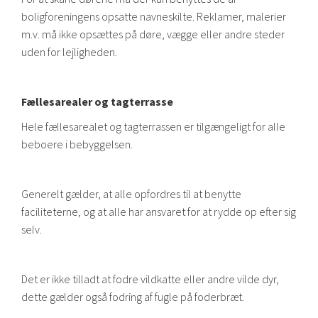
boligforeningens opsatte navneskilte. Reklamer, malerier
m.v. må ikke opsættes på døre, vægge eller andre steder
uden for lejligheden.
Fællesarealer og tagterrasse
Hele fællesarealet og tagterrassen er tilgængeligt for alle
beboere i bebyggelsen.
Generelt gælder, at alle opfordres til at benytte
faciliteterne, og at alle har ansvaret for at rydde op efter sig
selv.
Det er ikke tilladt at fodre vildkatte eller andre vilde dyr,
dette gælder også fodring af fugle på foderbræt.