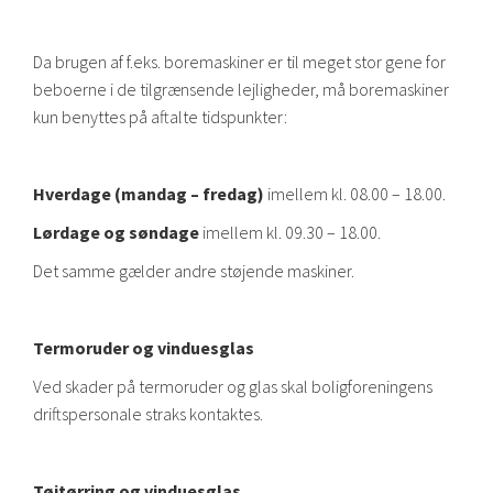
Da brugen af f.eks. boremaskiner er til meget stor gene for
beboerne i de tilgrænsende lejligheder, må boremaskiner
kun benyttes på aftalte tidspunkter:
Hverdage (mandag – fredag)
imellem kl. 08.00 – 18.00.
Lørdage og søndage
imellem kl. 09.30 – 18.00.
Det samme gælder andre støjende maskiner.
Termoruder og vinduesglas
Ved skader på termoruder og glas skal boligforeningens
driftspersonale straks kontaktes.
Tøjtørring og vinduesglas