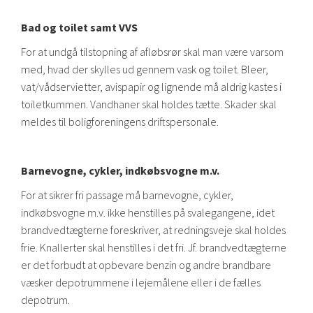
Bad og toilet samt VVS
For at undgå tilstopning af afløbsrør skal man være varsom
med, hvad der skylles ud gennem vask og toilet. Bleer,
vat/vådservietter, avispapir og lignende må aldrig kastes i
toiletkummen. Vandhaner skal holdes tætte. Skader skal
meldes til boligforeningens driftspersonale.
Barnevogne, cykler, indkøbsvogne m.v.
For at sikrer fri passage må barnevogne, cykler,
indkøbsvogne m.v. ikke henstilles på svalegangene, idet
brandvedtægterne foreskriver, at redningsveje skal holdes
frie. Knallerter skal henstilles i det fri. Jf. brandvedtægterne
er det forbudt at opbevare benzin og andre brandbare
væsker depotrummene i lejemålene eller i de fælles
depotrum.