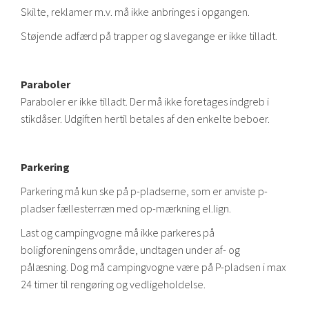
Skilte, reklamer m.v. må ikke anbringes i opgangen.
Støjende adfærd på trapper og slavegange er ikke tilladt.
Paraboler
Paraboler er ikke tilladt. Der må ikke foretages indgreb i
stikdåser. Udgiften hertil betales af den enkelte beboer.
Parkering
Parkering må kun ske på p-pladserne, som er anviste p-
pladser fællesterræn med op-mærkning el.lign.
Last og campingvogne må ikke parkeres på
boligforeningens område, undtagen under af- og
pålæsning. Dog må campingvogne være på P-pladsen i max
24 timer til rengøring og vedligeholdelse.