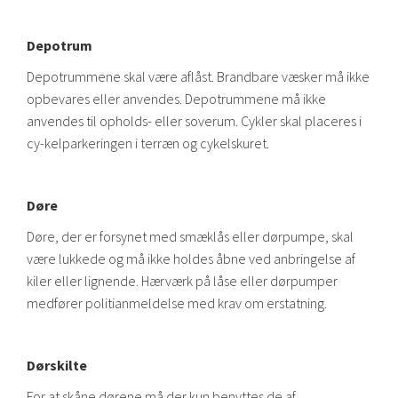
Depotrum
Depotrummene skal være aflåst. Brandbare væsker må ikke
opbevares eller anvendes. Depotrummene må ikke
anvendes til opholds- eller soverum. Cykler skal placeres i
cy-kelparkeringen i terræn og cykelskuret.
Døre
Døre, der er forsynet med smæklås eller dørpumpe, skal
være lukkede og må ikke holdes åbne ved anbringelse af
kiler eller lignende. Hærværk på låse eller dørpumper
medfører politianmeldelse med krav om erstatning.
Dørskilte
For at skåne dørene må der kun benyttes de af