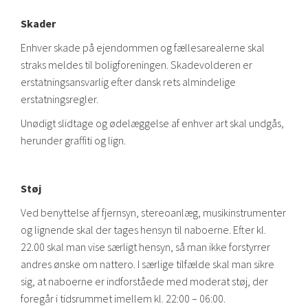
Skader
Enhver skade på ejendommen og fællesarealerne skal
straks meldes til boligforeningen. Skadevolderen er
erstatningsansvarlig efter dansk rets almindelige
erstatningsregler.
Unødigt slidtage og ødelæggelse af enhver art skal undgås,
herunder graffiti og lign.
Støj
Ved benyttelse af fjernsyn, stereoanlæg, musikinstrumenter
og lignende skal der tages hensyn til naboerne. Efter kl.
22.00 skal man vise særligt hensyn, så man ikke forstyrrer
andres ønske om nattero. I særlige tilfælde skal man sikre
sig, at naboerne er indforståede med moderat støj, der
foregår i tidsrummet imellem kl. 22:00 – 06:00.