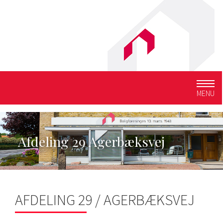
Togg
MENU
navig
Afdeling 29 Agerbæksvej
AFDELING 29 / AGERBÆKSVEJ