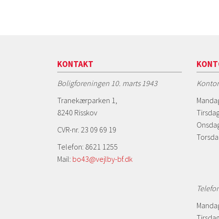
KONTAKT
KONT
Boligforeningen 10. marts 1943
Kontor
Tranekærparken 1,
Mandag
8240 Risskov
Tirsdag
Onsdag
CVR-nr. 23 09 69 19
Torsda
Telefon: 8621 1255
Mail:
bo43@vejlby-bf.dk
Telefo
Mandag
Tirsdag