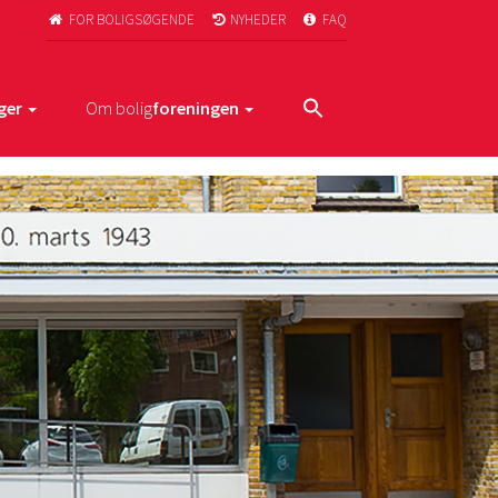
FOR BOLIGSØGENDE
NYHEDER
FAQ



ger
Om bolig
foreningen