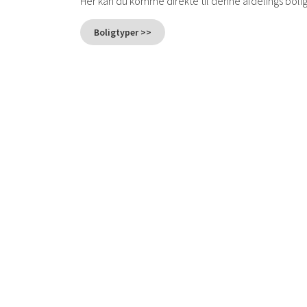
Her kan du komme direkte til denne afdelings boli
Boligtyper >>