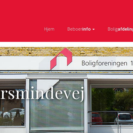
Hjem
Beboer
info
Bolig
afdelin
arsmindevej