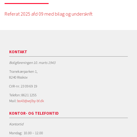
Referat 2025 afd 09 med bilag og underskrift
KONTAKT
Boligforeningen 10. marts 1943
Tranekærparken 1,
8240 Risskov
CVR-nr. 23 09 69 19
Telefon: 8621 1255
Mail:
bo43@vejlby-bf.dk
KONTOR- OG TELEFONTID
Kontortid
Mandag: 10.00 – 12.00