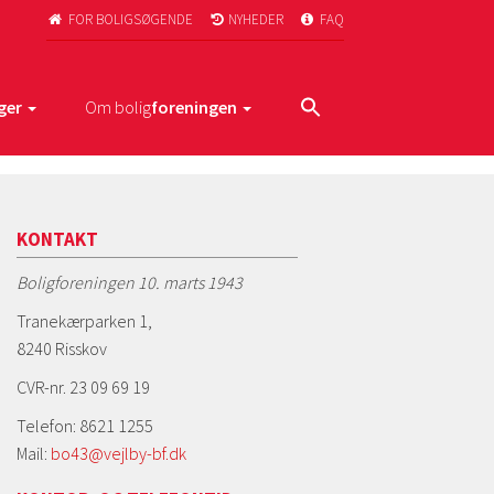
FOR BOLIGSØGENDE
NYHEDER
FAQ



ger
Om bolig
foreningen
KONTAKT
Boligforeningen 10. marts 1943
Tranekærparken 1,
8240 Risskov
CVR-nr. 23 09 69 19
Telefon: 8621 1255
Mail:
bo43@vejlby-bf.dk