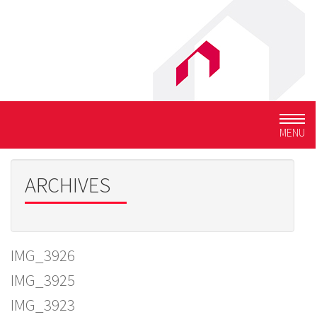
Togg
MENU
navig
ARCHIVES
IMG_3926
IMG_3925
IMG_3923