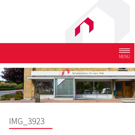
Togg
MENU
navig
IMG_3923