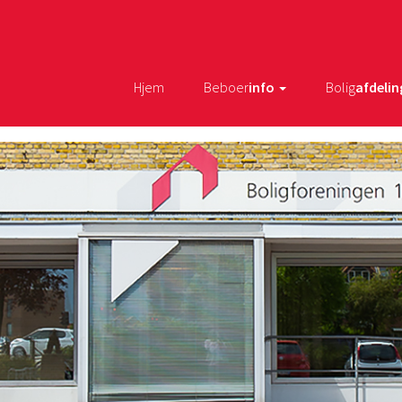
Hjem
Beboer
info
Bolig
afdelin