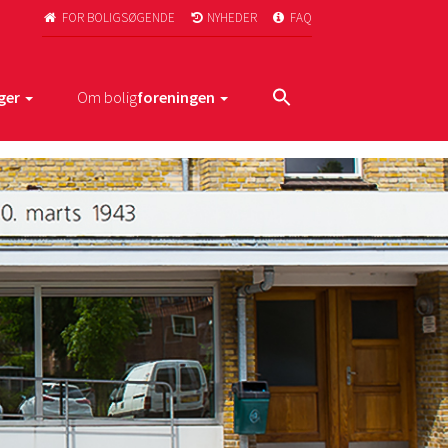
FOR BOLIGSØGENDE
NYHEDER
FAQ



ger
Om bolig
foreningen