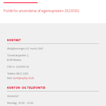
Politik for anvendelse af egenkapitalen 20220301
KONTAKT
Boligforeningen 10. marts 1943
Tranekærparken 1,
8240 Risskov
CVR-nr. 23 09 69 19
Telefon: 8621 1255
Mail:
bo43@vejlby-bf.dk
KONTOR- OG TELEFONTID
Kontortid
Mandag: 10.00 – 12.00