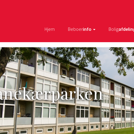
Hjem
Beboer
info
Bolig
afdelin
ranekærparken