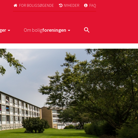
FOR BOLIGSØGENDE
NYHEDER
FAQ



ger
Om bolig
foreningen