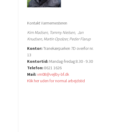
Kontakt Varmemesteren
Kim Madsen, Tommy Nielsen, Jan
Knudsen, Martin Opolzer, Peder Flarup
Kontor:
Tranekærparken 7D overfor nr.
13
Kontortid:
Mandag-fredag 8.30 - 9.30
Telefon:
8621 1626
Mail:
vm08@vejlby-bf.dk
Klik her uden for normal arbejdstid