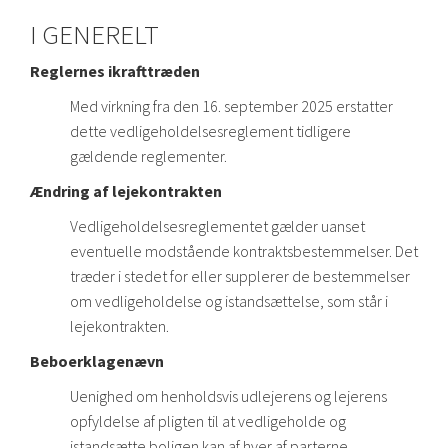
I GENERELT
Reglernes ikrafttræden
Med virkning fra den 16. september 2025 erstatter
dette vedligeholdelsesreglement tidligere
gældende reglementer.
Ændring af lejekontrakten
Vedligeholdelsesreglementet gælder uanset
eventuelle modstående kontraktsbestemmelser. Det
træder i stedet for eller supplerer de bestemmelser
om vedligeholdelse og istandsættelse, som står i
lejekontrakten.
Beboerklagenævn
Uenighed om henholdsvis udlejerens og lejerens
opfyldelse af pligten til at vedligeholde og
istandsætte boligen kan af hver af parterne