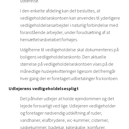
udførelse.
I den enkelte afdeling kan det besluttes, at
vedligeholdelseskontoen kan anvendes til yderligere
vedligeholdelsesarbejder i naturlig forbindelse med
foranstående arbejder, under forudsætning af at
hensættelsesbeløbet forhøjes.
Udgifterne til vedligeholdelse skal dokumenteres på
boligens vedligeholdelseskonto. Den aktuelle
størrelse på vedligeholdelseskontoen vises på de
månedlige huslejekvitteringer ligesom det fremgår
hver gang der er foretaget udbetalinger fra kontoen.
Udlejerens vedligeholdelsespligt
Det påhviler udlejer at holde ejendommen og det
lejede forsvarligt ved lige. Udlejeren vedligeholder
og foretager nødvendig udskiftning af ruder,
vandhaner, elafbrydere, wc-kummer, cisterner,
vaskekummer, badekar, køleskabe, komfurer,