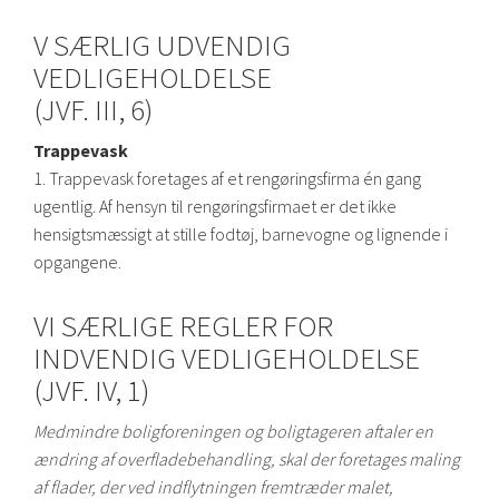
V SÆRLIG UDVENDIG
VEDLIGEHOLDELSE
(JVF. III, 6)
Trappevask
1. Trappevask foretages af et rengøringsfirma én gang
ugentlig. Af hensyn til rengøringsfirmaet er det ikke
hensigtsmæssigt at stille fodtøj, barnevogne og lignende i
opgangene.
VI SÆRLIGE REGLER FOR
INDVENDIG VEDLIGEHOLDELSE
(JVF. IV, 1)
Medmindre boligforeningen og boligtageren aftaler en
ændring af overfladebehandling, skal der foretages maling
af flader, der ved indflytningen fremtræder malet,