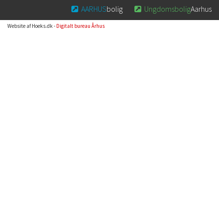
AARHUS
bolig
Ungdomsbolig
Aarhus


Website af Hoeks.dk -
Digitalt bureau Århus