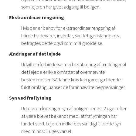
som lejeren har givet adgang til boligen.
Ekstraordinær rengøring
Hvis der er behov for ekstraordinær rengøring af
hårde hvidevarer, inventar, sanitetsgenstande m.v.,
betragtes dette også som misligholdelse.
Ændringer af det lejede
Udgifter i forbindelse med retablering af ændringer af
det lejede er ikke omfattet af ovennævnte
bestemmelser. Sådanne krav kan gøres gældende i
fuldt omfang, uanset de forannævnte begrænsninger.
Syn ved fraflytning
Udlejeren foretager syn af boligen senest 2 uger efter
at være blevet bekendt med, at fraflytningen har
fundet sted. Lejeren indkaldes skriftligt til dette syn
med mindst 1 uges varsel.