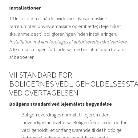
Installationer
13.Installation af hårde hvidevarer (vaskemaskine,
tørretumbler, opvaskemaskine og emhætte) i lejemålet
skal anmeldes til boligforeningen inden installeringen
.
Installation må kun foretages af autoriserede håndværkere.
Alle omkostninger i forbindelse med installationen betales
af beboeren.
VII STANDARD FOR
BOLIGERNES VEDLIGEHOLDELSESST
VED OVERTAGELSEN
Boligens standard ved lejemålets begyndelse
Boligen overdrages normalt til lejeren uden
indvendig istandsættelse. Boligen fremtræder derfor
vedligeholdt i et omfang svarende til det hidtidige
forbrug på boligens vedligeholdelseskonto.