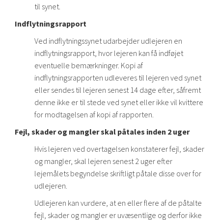
til synet.
Indflytningsrapport
Ved indflytningssynet udarbejder udlejeren en
indflytningsrapport, hvor lejeren kan få indføjet
eventuelle bemærkninger. Kopi af
indflytningsrapporten udleveres til lejeren ved synet
eller sendes til lejeren senest 14 dage efter, såfremt
denne ikke er til stede ved synet eller ikke vil kvittere
for modtagelsen af kopi af rapporten.
Fejl, skader og mangler skal påtales inden 2 uger
Hvis lejeren ved overtagelsen konstaterer fejl, skader
og mangler, skal lejeren senest 2 uger efter
lejemålets begyndelse skriftligt påtale disse over for
udlejeren.
Udlejeren kan vurdere, at en eller flere af de påtalte
fejl, skader og mangler er uvæsentlige og derfor ikke