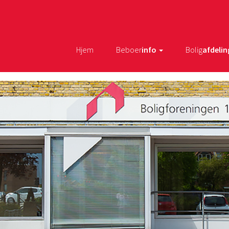
Hjem
Beboer
info
Bolig
afdelin