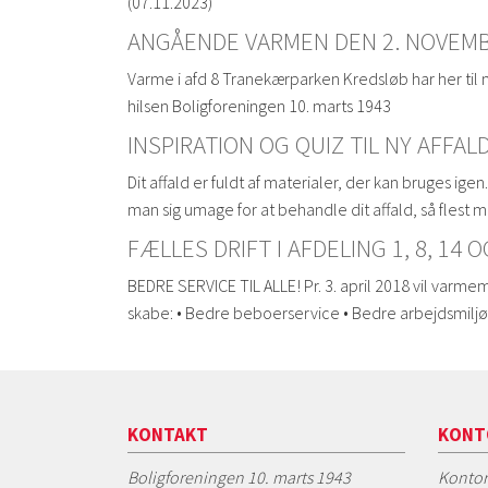
(07.11.2023)
ANGÅENDE VARMEN DEN 2. NOVEMB
Varme i afd 8 Tranekærparken Kredsløb har her til m
hilsen Boligforeningen 10. marts 1943
INSPIRATION OG QUIZ TIL NY AFFA
Dit affald er fuldt af materialer, der kan bruges ig
man sig umage for at behandle dit affald, så flest
FÆLLES DRIFT I AFDELING 1, 8, 14 O
BEDRE SERVICE TIL ALLE! Pr. 3. april 2018 vil var
skabe: • Bedre beboerservice • Bedre arbejdsmilj
KONTAKT
KONT
Boligforeningen 10. marts 1943
Kontor