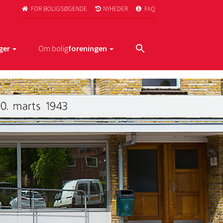
FOR BOLIGSØGENDE
NYHEDER
FAQ



ger
Om bolig
foreningen