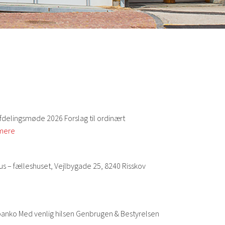
afdelingsmøde 2026 Forslag til ordinært
mere
us – fælleshuset, Vejlbygade 25, 8240 Risskov
n banko Med venlig hilsen Genbrugen & Bestyrelsen