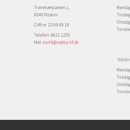
Tranekærparken 1,
Mandag
8240 Risskov
Tirsdag
Onsdag
CVR-nr. 23 09 69 19
Torsda
Telefon: 8621 1255
Mail:
bo43@vejlby-bf.dk
Telefo
Mandag
Tirsdag
Onsdag
Torsdag