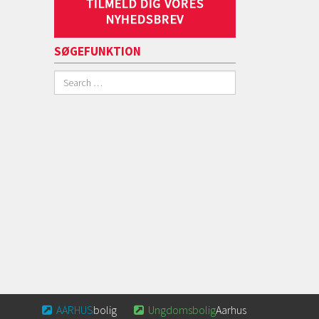
SØGEFUNKTION
AARHUS
bolig
Ungdomsbolig
Aarhus

