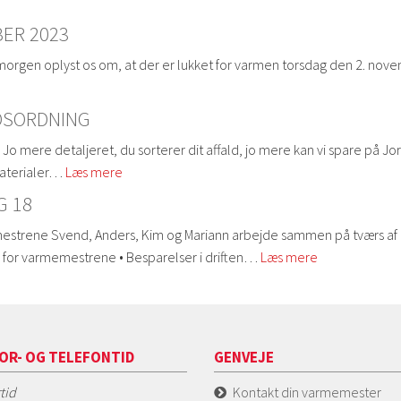
ER 2023
orgen oplyst os om, at der er lukket for varmen torsdag den 2. novemb
LDSORDNING
en. Jo mere detaljeret, du sorterer dit affald, jo mere kan vi spare p
 materialer…
Læs mere
G 18
memestrene Svend, Anders, Kim og Mariann arbejde sammen på tværs af 
ø for varmemestrene • Besparelser i driften…
Læs mere
OR- OG TELEFONTID
GENVEJE
tid
Kontakt din varmemester