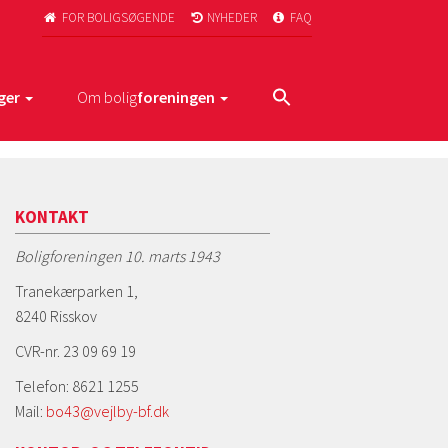
FOR BOLIGSØGENDE
NYHEDER
FAQ



ger
Om bolig
foreningen
KONTAKT
Boligforeningen 10. marts 1943
Tranekærparken 1,
8240 Risskov
CVR-nr. 23 09 69 19
Telefon: 8621 1255
Mail:
bo43@vejlby-bf.dk