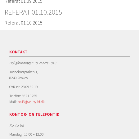
Referat 01.09.2015
REFERAT 01.10.2015
Referat 01.10.2015
KONTAKT
Boligforeningen 10. marts 1943
Tranekærparken 1,
8240 Risskov
CVR-nr. 23 09 69 19
Telefon: 8621 1255
Mail:
bo43@vejlby-bf.dk
KONTOR- OG TELEFONTID
Kontortid
Mandag: 10.00 – 12.00