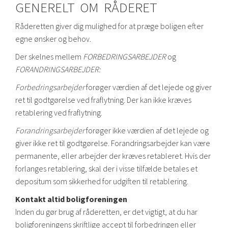
GENERELT OM RÅDERET
Råderetten giver dig mulighed for at præge boligen efter
egne ønsker og behov.
Der skelnes mellem
FORBEDRINGSARBEJDER
og
FORANDRINGSARBEJDER:
Forbedringsarbejder
forøger værdien af det lejede og giver
ret til godtgørelse ved fraflytning. Der kan ikke kræves
retablering ved fraflytning.
Forandringsarbejder
forøger ikke værdien af det lejede og
giver ikke ret til godtgørelse. Forandringsarbejder kan være
permanente, eller arbejder der kræves retableret. Hvis der
forlanges retablering, skal der i visse tilfælde betales et
depositum som sikkerhed for udgiften til retablering.
Kontakt altid boligforeningen
Inden du gør brug af råderetten, er det vigtigt, at du har
boligforeningens skriftlige accept til forbedringen eller