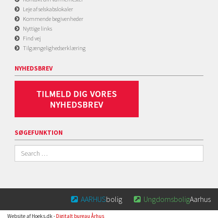
Leje af selskabslokaler
Kommende begivenheder
Nyttige links
Find vej
Tilgængelighedserklæring
NYHEDSBREV
SØGEFUNKTION
AARHUS
bolig
Ungdomsbolig
Aarhus


Website af Hoeks.dk -
Digitalt bureau Århus