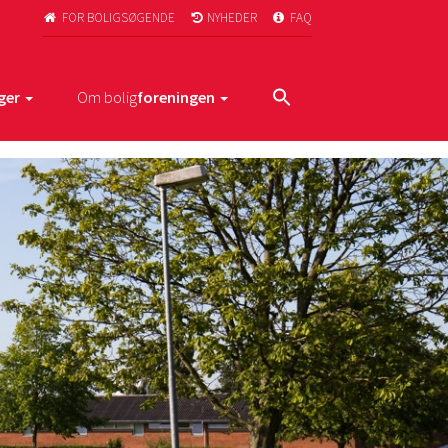
FOR BOLIGSØGENDE
NYHEDER
FAQ



ger
Om bolig
foreningen