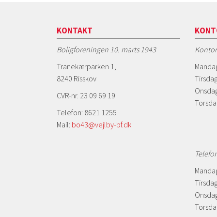
KONTAKT
KONT
Boligforeningen 10. marts 1943
Kontor
Tranekærparken 1,
Mandag
8240 Risskov
Tirsdag
Onsdag
CVR-nr. 23 09 69 19
Torsda
Telefon: 8621 1255
Mail:
bo43@vejlby-bf.dk
Telefo
Mandag
Tirsdag
Onsdag
Torsdag