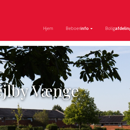
Hjem
Beboer
info
Bolig
afdelin
ejlby Vænge